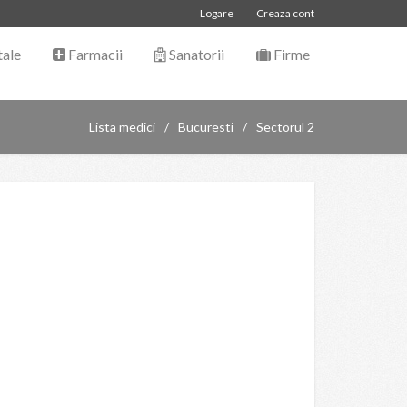
Logare
Creaza cont
tale
Farmacii
Sanatorii
Firme
Lista medici
Bucuresti
Sectorul 2