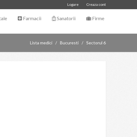
Logare
Creaza cont
tale
Farmacii
Sanatorii
Firme
Lista medici
Bucuresti
Sectorul 6