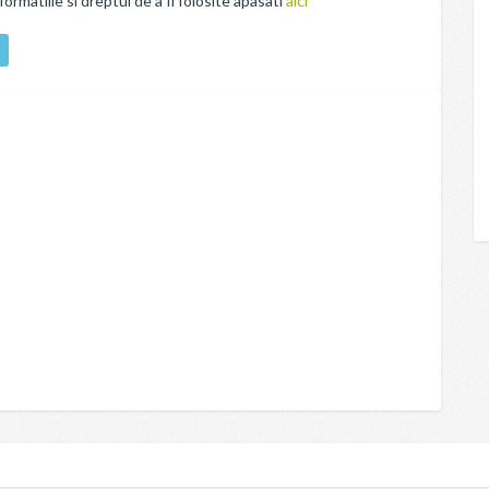
rmatiile si dreptul de a fi folosite apasati
aici