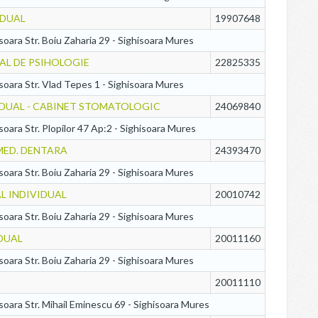
IDUAL
19907648
isoara Str. Boiu Zaharia 29 - Sighisoara Mures
AL DE PSIHOLOGIE
22825335
isoara Str. Vlad Tepes 1 - Sighisoara Mures
VIDUAL - CABINET STOMATOLOGIC
24069840
isoara Str. Plopilor 47 Ap:2 - Sighisoara Mures
MED. DENTARA
24393470
isoara Str. Boiu Zaharia 29 - Sighisoara Mures
AL INDIVIDUAL
20010742
isoara Str. Boiu Zaharia 29 - Sighisoara Mures
IDUAL
20011160
isoara Str. Boiu Zaharia 29 - Sighisoara Mures
20011110
isoara Str. Mihail Eminescu 69 - Sighisoara Mures