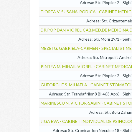
Adresa: Str. Plopilor 2 - Sigh
FLOREA V. SUSANA-RODICA - CABINET MEDIC
Adresa: Str. Crizantemel
DR.POP DAN VIOREL-CAB.MED.DE MEDICINA
Adresa: Str. Morii 29/1 - Sigh
MEZEI G. GABRIELA-CARMEN - SPECIALIST ME
Adresa: Str. Mitropolit Andre
PINTEA M. MIHAIL-VIOREL - CABINET MEDICA
Adresa: Str. Plopilor 2 - Sigh
GHEORGHE S. MIHAELA - CABINET STOMATO
Adresa: Str. Trandafirilor 8 Bl:463 Ap:6 - Sigh
MARINESCU N. VICTOR-SABIN - CABINET S
Adresa: Str. Boiu Zahar
JIGA EVA - CABINET INDIVIDUAL DE PSIHOLO
Adresa: Str. Cronicar Ion Neculce 18 - Sigh