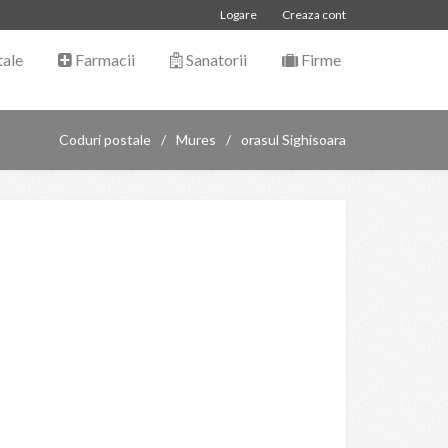
Logare
Creaza cont
tale
Farmacii
Sanatorii
Firme
Coduri postale
Mures
orasul Sighisoara