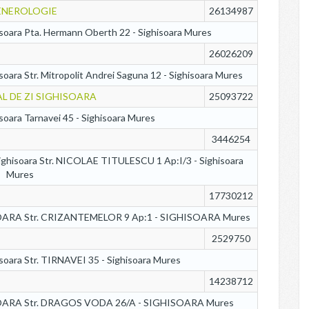
ENEROLOGIE
26134987
soara Pta. Hermann Oberth 22 - Sighisoara Mures
26026209
isoara Str. Mitropolit Andrei Saguna 12 - Sighisoara Mures
L DE ZI SIGHISOARA
25093722
isoara Tarnavei 45 - Sighisoara Mures
3446254
ghisoara Str. NICOLAE TITULESCU 1 Ap:I/3 - Sighisoara
Mures
17730212
SOARA Str. CRIZANTEMELOR 9 Ap:1 - SIGHISOARA Mures
2529750
isoara Str. TIRNAVEI 35 - Sighisoara Mures
14238712
SOARA Str. DRAGOS VODA 26/A - SIGHISOARA Mures