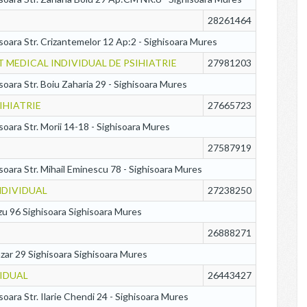
28261464
isoara Str. Crizantemelor 12 Ap:2 - Sighisoara Mures
 MEDICAL INDIVIDUAL DE PSIHIATRIE
27981203
isoara Str. Boiu Zaharia 29 - Sighisoara Mures
IHIATRIE
27665723
isoara Str. Morii 14-18 - Sighisoara Mures
27587919
isoara Str. Mihail Eminescu 78 - Sighisoara Mures
NDIVIDUAL
27238250
azu 96 Sighisoara Sighisoara Mures
26888271
zar 29 Sighisoara Sighisoara Mures
VIDUAL
26443427
isoara Str. Ilarie Chendi 24 - Sighisoara Mures