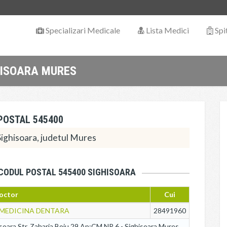
Specializari Medicale
Lista Medici
Spi
HISOARA MURES
POSTAL 545400
Sighisoara, judetul Mures
 CODUL POSTAL 545400 SIGHISOARA
octor
Cui
 MEDICINA DENTARA
28491960
isoara Str. Zaharia Boiu 29 Ap:CM NR.6 - Sighisoara Mures