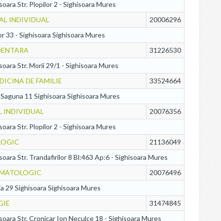
isoara Str. Plopilor 2 - Sighisoara Mures
AL INDIVIDUAL
20006296
or 33 - Sighisoara Sighisoara Mures
 DENTARA
31226530
isoara Str. Morii 29/1 - Sighisoara Mures
DICINA DE FAMILIE
33524664
i Saguna 11 Sighisoara Sighisoara Mures
L INDIVIDUAL
20076356
isoara Str. Plopilor 2 - Sighisoara Mures
LOGIC
21136049
isoara Str. Trandafirilor 8 Bl:463 Ap:6 - Sighisoara Mures
TOMATOLOGIC
20076496
ia 29 Sighisoara Sighisoara Mures
GIE
31474845
isoara Str. Cronicar Ion Neculce 18 - Sighisoara Mures