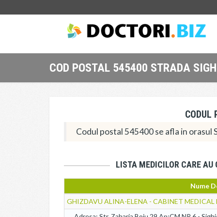
COD POSTAL 545400 STRADA SIG
CODUL 
Codul postal 545400 se afla in orasul 
LISTA MEDICILOR CARE AU
Nume D
GHIZDAVU ALINA-ELENA - CABINET MEDICAL
Adresa: Str. Zaharia Boiu 29 Ap:CM NR.6 - Sigh