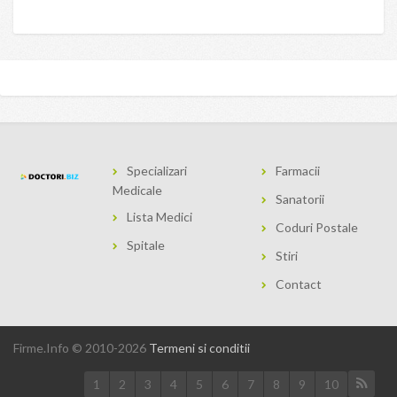
Specializari
Farmacii
Medicale
Sanatorii
Lista Medici
Coduri Postale
Spitale
Stiri
Contact
Firme.Info © 2010-2026
Termeni si conditii
1
2
3
4
5
6
7
8
9
10