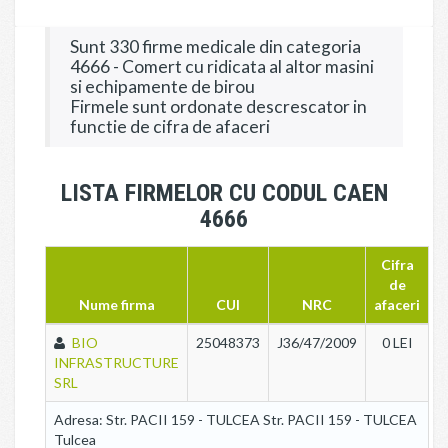
Sunt 330 firme medicale din categoria
4666 - Comert cu ridicata al altor masini
si echipamente de birou
Firmele sunt ordonate descrescator in
functie de cifra de afaceri
LISTA FIRMELOR CU CODUL CAEN
4666
Cifra
de
Nume firma
CUI
NRC
afaceri
BIO
25048373
J36/47/2009
0 LEI
INFRASTRUCTURE
SRL
Adresa: Str. PACII 159 - TULCEA Str. PACII 159 - TULCEA
Tulcea