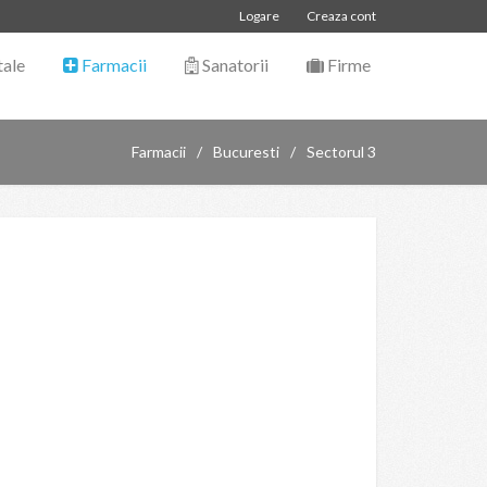
Logare
Creaza cont
tale
Farmacii
Sanatorii
Firme
Farmacii
Bucuresti
Sectorul 3