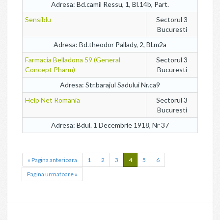
Adresa: Bd.camil Ressu, 1, Bl.14b, Part.
Sensiblu
Sectorul 3
Bucuresti
Adresa: Bd.theodor Pallady, 2, Bl.m2a
Farmacia Belladona 59 (General
Sectorul 3
Concept Pharm)
Bucuresti
Adresa: Str.barajul Sadului Nr.ca9
Help Net Romania
Sectorul 3
Bucuresti
Adresa: Bdul. 1 Decembrie 1918, Nr 37
« Pagina anterioara
1
2
3
4
5
6
Pagina urmatoare »