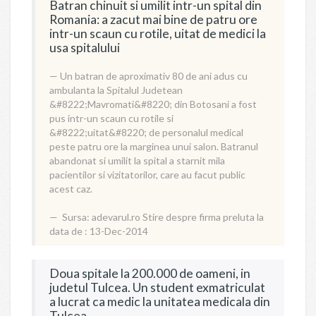
Batran chinuit si umilit intr-un spital din
Romania: a zacut mai bine de patru ore
intr-un scaun cu rotile, uitat de medici la
usa spitalului
Un batran de aproximativ 80 de ani adus cu
ambulanta la Spitalul Judetean
&#8222;Mavromati&#8220; din Botosani a fost
pus intr-un scaun cu rotile si
&#8222;uitat&#8220; de personalul medical
peste patru ore la marginea unui salon. Batranul
abandonat si umilit la spital a starnit mila
pacientilor si vizitatorilor, care au facut public
acest caz.
Sursa:
adevarul.ro
Stire despre firma preluta la
data de : 13-Dec-2014
Doua spitale la 200.000 de oameni, in
judetul Tulcea. Un student exmatriculat
a lucrat ca medic la unitatea medicala din
Tulcea