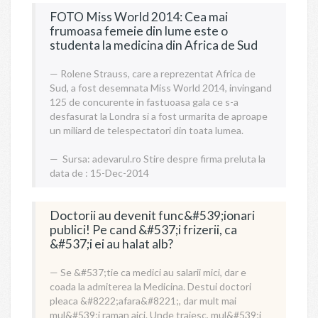
FOTO Miss World 2014: Cea mai
frumoasa femeie din lume este o
studenta la medicina din Africa de Sud
Rolene Strauss, care a reprezentat Africa de
Sud, a fost desemnata Miss World 2014, invingand
125 de concurente in fastuoasa gala ce s-a
desfasurat la Londra si a fost urmarita de aproape
un miliard de telespectatori din toata lumea.
Sursa:
adevarul.ro
Stire despre firma preluta la
data de : 15-Dec-2014
Doctorii au devenit func&#539;ionari
publici! Pe cand &#537;i frizerii, ca
&#537;i ei au halat alb?
Se &#537;tie ca medici au salarii mici, dar e
coada la admiterea la Medicina. Destui doctori
pleaca &#8222;afara&#8221;, dar mult mai
mul&#539;i raman aici. Unde traiesc, mul&#539;i