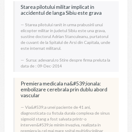
Starea pilotului militar implicat in
accidentul de langa Sibiu este grava
Starea pilotului ranit in urma prabusirii unui
elicopter militar in judetul Sibiu este una grava,
sustine doctorul Adrian Stanculeanu, purtatorul
de cuvant de la Spitalul de Arsi din Capitala, unde
este internat militarul.
Sursa:
adevarul.ro
Stire despre firma preluta la
data de : 09-Dec-2014
Premiera medicala na&#539;ionala:
embolizare cerebrala prin dublu abord
vascular
Via&#539;a unei paciente de 41 ani,
diagnosticata cu fistula durala complexa de sinus
sigmoid stang a fost salvata printr-o
interven&#539;ie minim invaziva, realizata in
premiera la cel mai mare spital multidisciplinar