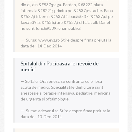
din ei, din &#537;paga. Pardon, &#8222;plata
informala&#8221; primita pe &#537;estache. Pana
&#537;i frizerul i&#537;i ia bac&#537;i&#537;ul pe
fa&#539;a. &#536;i are &#537;i el halat alb Dar el
nu sunt func&#539;ionari publici!
Sursa:
www.evz.ro
Stire despre firma preluta la
data de : 14-Dec-2014
Spitalul din Pucioasa are nevoie de
medici
Spitalul Orasenesc se confrunta cu o lipsa
acuta de medici. Specialitatile deificitare sunt
anestezie si terapie intensiva, pediatrie, medicina
de urgenta si oftalmologie.
Sursa:
adevarul.ro
Stire despre firma preluta la
data de : 13-Dec-2014