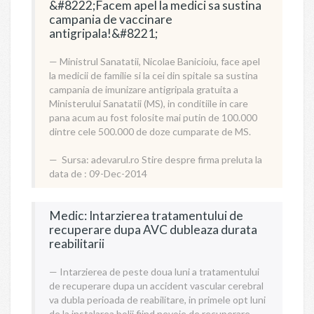
&#8222;Facem apel la medici sa sustina
campania de vaccinare
antigripala!&#8221;
Ministrul Sanatatii, Nicolae Banicioiu, face apel
la medicii de familie si la cei din spitale sa sustina
campania de imunizare antigripala gratuita a
Ministerului Sanatatii (MS), in conditiile in care
pana acum au fost folosite mai putin de 100.000
dintre cele 500.000 de doze cumparate de MS.
Sursa:
adevarul.ro
Stire despre firma preluta la
data de : 09-Dec-2014
Medic: Intarzierea tratamentului de
recuperare dupa AVC dubleaza durata
reabilitarii
Intarzierea de peste doua luni a tratamentului
de recuperare dupa un accident vascular cerebral
va dubla perioada de reabilitare, in primele opt luni
de la instalarea bolii fiind nevoie de recuperare