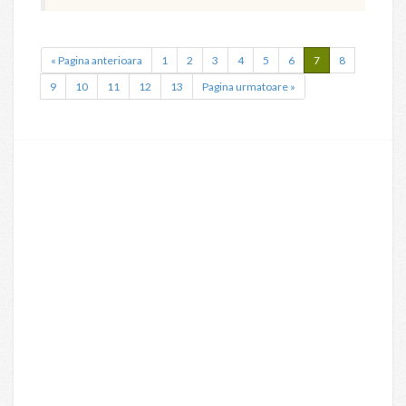
« Pagina anterioara
1
2
3
4
5
6
7
8
9
10
11
12
13
Pagina urmatoare »