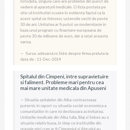
totodata, singura care are probleme din punct de
vedere al aparaturii medicale. O lista postata pe
site-ul institutiei scoate in evidenta faptul ca la
acest spital se folosesc ustensile vechi de peste
30 de ani. Unitatea ar fi putut se modernizeze in
baza unui program cu finantare europeana de
peste 30 de milioane de euro, dar a ratat aceasta
sansa.
Sursa:
adevarul.ro
Stire despre firma preluta la
data de : 11-Dec-2014
Spitalul din Cimpeni, intre supravietuire
si faliment. Probleme mari pentru cea
mai mare unitate medicala din Apuseni
Situatia spitalelor din Alba contrasteaza
puternic in raport cu situatia social-economica a
comunitatilor in care isi desfasoara activitatea.
Unitatile medicale din Alba Iulia, Blaj si Sebes au o
situatie relativ buna, in timp ce institutiile din
orasele mici cum ar fi Cimpeniul si Abrudul au