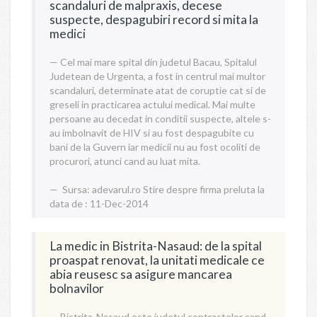
scandaluri de malpraxis, decese
suspecte, despagubiri record si mita la
medici
Cel mai mare spital din judetul Bacau, Spitalul
Judetean de Urgenta, a fost in centrul mai multor
scandaluri, determinate atat de coruptie cat si de
greseli in practicarea actului medical. Mai multe
persoane au decedat in conditii suspecte, altele s-
au imbolnavit de HIV si au fost despagubite cu
bani de la Guvern iar medicii nu au fost ocoliti de
procurori, atunci cand au luat mita.
Sursa:
adevarul.ro
Stire despre firma preluta la
data de : 11-Dec-2014
La medic in Bistrita-Nasaud: de la spital
proaspat renovat, la unitati medicale ce
abia reusesc sa asigure mancarea
bolnavilor
Bistrita-Nasaud este judetul contrastelor cand