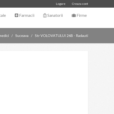
Logare
Creaza cont
tale
Farmacii
Sanatorii
Firme
medici
Suceava
Str VOLOVATULUI 26B - Radauti