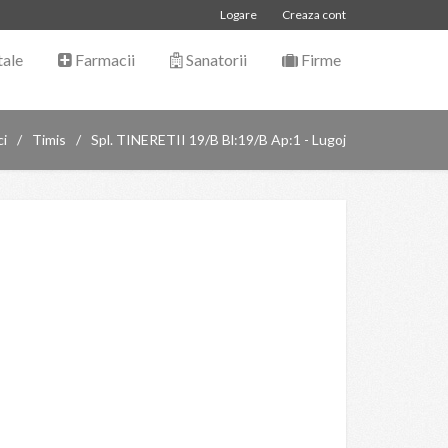
Logare
Creaza cont
tale
Farmacii
Sanatorii
Firme
ci
Timis
Spl. TINERETII 19/B Bl:19/B Ap:1 - Lugoj