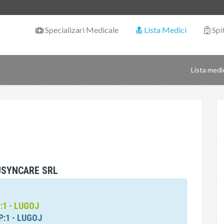
Specializari Medicale
Lista Medici
Spi
Lista medi
USYNCARE SRL
P:1 - LUGOJ
P:1 - LUGOJ