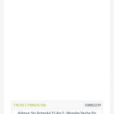
TROIS CYRNOS SRL
50882239
Adresa: Str Artarului 15 Ap:2 - Mosnita Veche Str