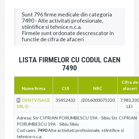
Sunt 796 firme medicale din categoria
7490 - Alte activitati profesionale,
stiintifice si tehnice n.c.a.
Firmele sunt ordonate descrescator in
functie de cifra de afaceri
LISTA FIRMELOR CU CODUL CAEN
7490
Cifra de
Nume firma
CUI
NRC
afaceri
DENTVISAGE
35452432
J2016000075320
7,983,33
SRL-D
LEI
Adresa: Str CIPRIAN PORUMBESCU 19A - Sibiu Str. CIPRIAN
PORUMBESCU 19A - Sibiu Sibiu
Cod caen:
7490
Alte activitati profesionale, stiintifice si
tehnice n.c.a.