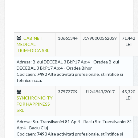
CABINET
10661344
J1998000562059
71,442
MEDICAL
LEI
TRIMEDICA SRL
Adresa: B-dul DECEBAL 3 Bl:P17 Ap:4 - Oradea B-dul
DECEBAL 3 Bl:P17 Ap:4 - Oradea Bihor
Cod caen:
7490
Alte activitati profesionale, stiintifice si
tehnice n.c.a.
37972709
J12/4943/2017
45,320
SYNCHRONICITY
LEI
FOR HAPPINESS
SRL
Adresa: Str. Transilvaniei 81 Ap:4 - Baciu Str. Transilvaniei 81
Ap:4 - Baciu Cluj
Cod caen:
7490
Alte activitati profesionale, stiintifice si