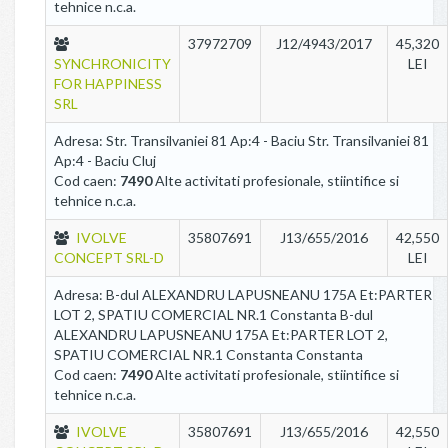
tehnice n.c.a.
37972709
J12/4943/2017
45,320
SYNCHRONICITY
LEI
FOR HAPPINESS
SRL
Adresa: Str. Transilvaniei 81 Ap:4 - Baciu Str. Transilvaniei 81
Ap:4 - Baciu Cluj
Cod caen:
7490
Alte activitati profesionale, stiintifice si
tehnice n.c.a.
IVOLVE
35807691
J13/655/2016
42,550
CONCEPT SRL-D
LEI
Adresa: B-dul ALEXANDRU LAPUSNEANU 175A Et:PARTER
LOT 2, SPATIU COMERCIAL NR.1 Constanta B-dul
ALEXANDRU LAPUSNEANU 175A Et:PARTER LOT 2,
SPATIU COMERCIAL NR.1 Constanta Constanta
Cod caen:
7490
Alte activitati profesionale, stiintifice si
tehnice n.c.a.
IVOLVE
35807691
J13/655/2016
42,550