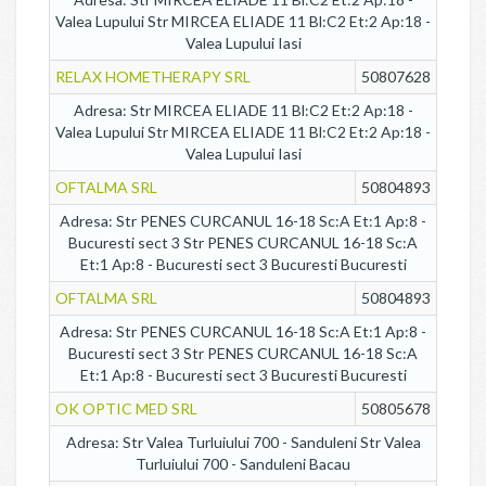
Valea Lupului Str MIRCEA ELIADE 11 Bl:C2 Et:2 Ap:18 -
Valea Lupului Iasi
RELAX HOMETHERAPY SRL
50807628
Adresa: Str MIRCEA ELIADE 11 Bl:C2 Et:2 Ap:18 -
Valea Lupului Str MIRCEA ELIADE 11 Bl:C2 Et:2 Ap:18 -
Valea Lupului Iasi
OFTALMA SRL
50804893
Adresa: Str PENES CURCANUL 16-18 Sc:A Et:1 Ap:8 -
Bucuresti sect 3 Str PENES CURCANUL 16-18 Sc:A
Et:1 Ap:8 - Bucuresti sect 3 Bucuresti Bucuresti
OFTALMA SRL
50804893
Adresa: Str PENES CURCANUL 16-18 Sc:A Et:1 Ap:8 -
Bucuresti sect 3 Str PENES CURCANUL 16-18 Sc:A
Et:1 Ap:8 - Bucuresti sect 3 Bucuresti Bucuresti
OK OPTIC MED SRL
50805678
Adresa: Str Valea Turluiului 700 - Sanduleni Str Valea
Turluiului 700 - Sanduleni Bacau