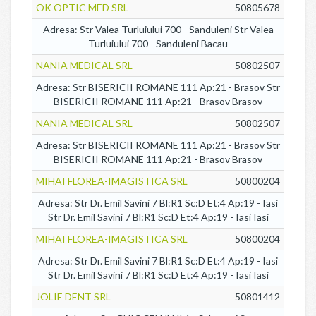
OK OPTIC MED SRL
50805678
Adresa: Str Valea Turluiului 700 - Sanduleni Str Valea
Turluiului 700 - Sanduleni Bacau
NANIA MEDICAL SRL
50802507
Adresa: Str BISERICII ROMANE 111 Ap:21 - Brasov Str
BISERICII ROMANE 111 Ap:21 - Brasov Brasov
NANIA MEDICAL SRL
50802507
Adresa: Str BISERICII ROMANE 111 Ap:21 - Brasov Str
BISERICII ROMANE 111 Ap:21 - Brasov Brasov
MIHAI FLOREA-IMAGISTICA SRL
50800204
Adresa: Str Dr. Emil Savini 7 Bl:R1 Sc:D Et:4 Ap:19 - Iasi
Str Dr. Emil Savini 7 Bl:R1 Sc:D Et:4 Ap:19 - Iasi Iasi
MIHAI FLOREA-IMAGISTICA SRL
50800204
Adresa: Str Dr. Emil Savini 7 Bl:R1 Sc:D Et:4 Ap:19 - Iasi
Str Dr. Emil Savini 7 Bl:R1 Sc:D Et:4 Ap:19 - Iasi Iasi
JOLIE DENT SRL
50801412