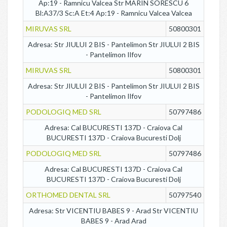
Ap:19 - Ramnicu Valcea Str MARIN SORESCU 6
Bl:A37/3 Sc:A Et:4 Ap:19 - Ramnicu Valcea Valcea
MIRUVAS SRL
50800301
Adresa: Str JIULUI 2 BIS - Pantelimon Str JIULUI 2 BIS
- Pantelimon Ilfov
MIRUVAS SRL
50800301
Adresa: Str JIULUI 2 BIS - Pantelimon Str JIULUI 2 BIS
- Pantelimon Ilfov
PODOLOGIQ MED SRL
50797486
Adresa: Cal BUCURESTI 137D - Craiova Cal
BUCURESTI 137D - Craiova Bucuresti Dolj
PODOLOGIQ MED SRL
50797486
Adresa: Cal BUCURESTI 137D - Craiova Cal
BUCURESTI 137D - Craiova Bucuresti Dolj
ORTHOMED DENTAL SRL
50797540
Adresa: Str VICENTIU BABES 9 - Arad Str VICENTIU
BABES 9 - Arad Arad