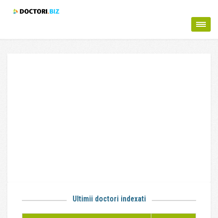
Ultimii doctori indexati