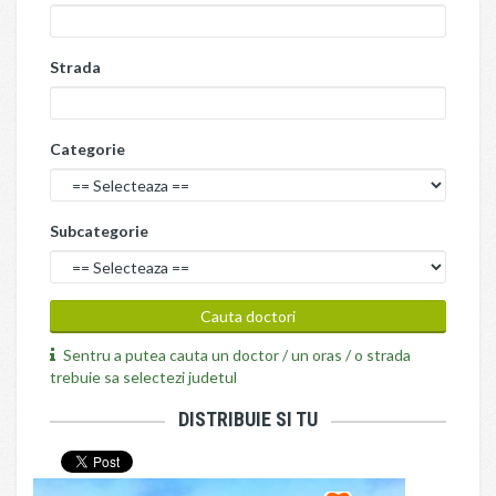
Strada
Categorie
Subcategorie
Sentru a putea cauta un doctor / un oras / o strada
trebuie sa selectezi judetul
DISTRIBUIE SI TU