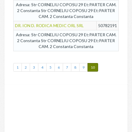
Adresa: Str CORNELIU COPOSU 29 Et:PARTER CAM.
2 Constanta Str CORNELIU COPOSU 29 Et:PARTER
CAM. 2 Constanta Constanta
DR. ION D. RODICA MEDIC ORL SRL
50782191
Adresa: Str CORNELIU COPOSU 29 Et:PARTER CAM.
2 Constanta Str CORNELIU COPOSU 29 Et:PARTER
CAM. 2 Constanta Constanta
1
2
3
4
5
6
7
8
9
10