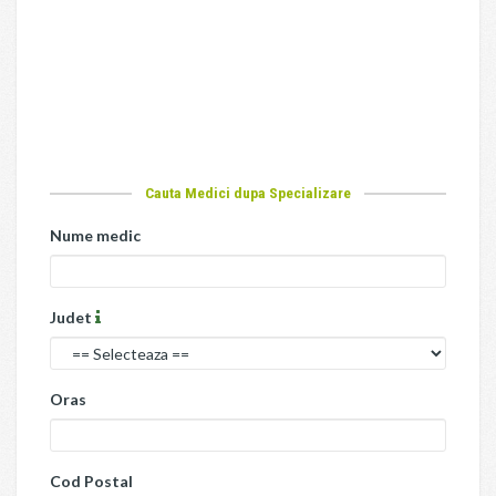
Cauta Medici dupa Specializare
Nume medic
Judet
Oras
Cod Postal