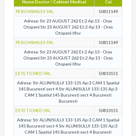
Nume Doctor / Cabinet Medical
Cui
PERIO4SMILES SRL
50811149
Adresa: Str 23 AUGUST 262 Et:2 Ap:13 - Oras
Otopeni Str 23 AUGUST 262 Et:2 Ap:13 - Oras
Otopeni Ilfov
PERIO4SMILES SRL
50811149
Adresa: Str 23 AUGUST 262 Et:2 Ap:13 - Oras
Otopeni Str 23 AUGUST 262 Et:2 Ap:13 - Oras
Otopeni Ilfov
ESTETICMED SRL
50810151
Adresa: Str ALUNISULUI 133-135 Ap:3 CAM 1 Spatiul
145 Bucuresti sect 4 Str ALUNISULUI 133-135 Ap:3
CAM 1 Spatiul 145 Bucuresti sect 4 Bucuresti
Bucuresti
ESTETICMED SRL
50810151
Adresa: Str ALUNISULUI 133-135 Ap:3 CAM 1 Spatiul
145 Bucuresti sect 4 Str ALUNISULUI 133-135 Ap:3
CAM 1 Spatiul 145 Bucuresti sect 4 Bucuresti