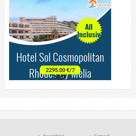
Specializari
Farmacii