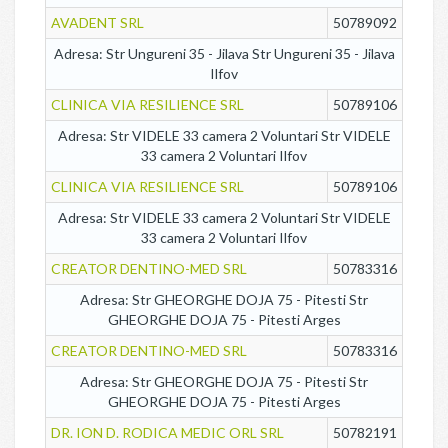
AVADENT SRL
50789092
Adresa: Str Ungureni 35 - Jilava Str Ungureni 35 - Jilava
Ilfov
CLINICA VIA RESILIENCE SRL
50789106
Adresa: Str VIDELE 33 camera 2 Voluntari Str VIDELE
33 camera 2 Voluntari Ilfov
CLINICA VIA RESILIENCE SRL
50789106
Adresa: Str VIDELE 33 camera 2 Voluntari Str VIDELE
33 camera 2 Voluntari Ilfov
CREATOR DENTINO-MED SRL
50783316
Adresa: Str GHEORGHE DOJA 75 - Pitesti Str
GHEORGHE DOJA 75 - Pitesti Arges
CREATOR DENTINO-MED SRL
50783316
Adresa: Str GHEORGHE DOJA 75 - Pitesti Str
GHEORGHE DOJA 75 - Pitesti Arges
DR. ION D. RODICA MEDIC ORL SRL
50782191