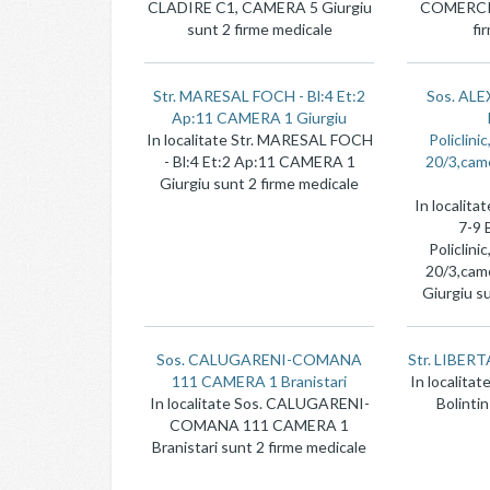
CLADIRE C1, CAMERA 5 Giurgiu
COMERCIA
sunt 2 firme medicale
fi
Str. MARESAL FOCH - Bl:4 Et:2
Sos. ALE
Ap:11 CAMERA 1 Giurgiu
In localitate Str. MARESAL FOCH
Policlini
- Bl:4 Et:2 Ap:11 CAMERA 1
20/3,came
Giurgiu sunt 2 firme medicale
In localit
7-9 
Policlini
20/3,came
Giurgiu s
Sos. CALUGARENI-COMANA
Str. LIBERTA
111 CAMERA 1 Branistari
In localitat
In localitate Sos. CALUGARENI-
Bolintin
COMANA 111 CAMERA 1
Branistari sunt 2 firme medicale