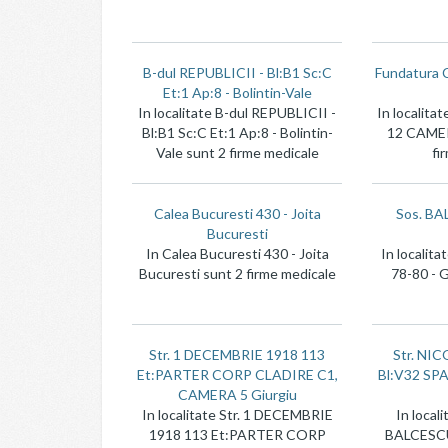
B-dul REPUBLICII - Bl:B1 Sc:C
Fundatura
Et:1 Ap:8 - Bolintin-Vale
In localitate B-dul REPUBLICII -
In localita
Bl:B1 Sc:C Et:1 Ap:8 - Bolintin-
12 CAMER
Vale sunt 2 firme medicale
fi
Calea Bucuresti 430 - Joita
Sos. BA
Bucuresti
In Calea Bucuresti 430 - Joita
In localit
Bucuresti sunt 2 firme medicale
78-80 - G
Str. 1 DECEMBRIE 1918 113
Str. NI
Et:PARTER CORP CLADIRE C1,
Bl:V32 SP
CAMERA 5 Giurgiu
In localitate Str. 1 DECEMBRIE
In local
1918 113 Et:PARTER CORP
BALCESCU