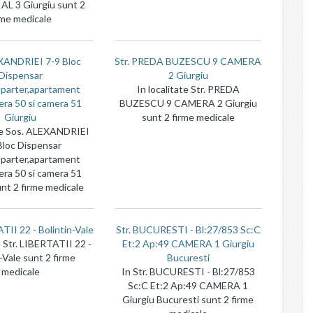
L 3 Giurgiu sunt 2
rme medicale
XANDRIEI 7-9 Bloc
Str. PREDA BUZESCU 9 CAMERA
Dispensar
2 Giurgiu
c,parter,apartament
In localitate Str. PREDA
ra 50 si camera 51
BUZESCU 9 CAMERA 2 Giurgiu
Giurgiu
sunt 2 firme medicale
ate Sos. ALEXANDRIEI
Bloc Dispensar
c,parter,apartament
ra 50 si camera 51
unt 2 firme medicale
TII 22 - Bolintin-Vale
Str. BUCURESTI - Bl:27/853 Sc:C
e Str. LIBERTATII 22 -
Et:2 Ap:49 CAMERA 1 Giurgiu
-Vale sunt 2 firme
Bucuresti
medicale
In Str. BUCURESTI - Bl:27/853
Sc:C Et:2 Ap:49 CAMERA 1
Giurgiu Bucuresti sunt 2 firme