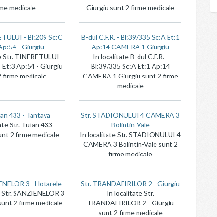
rme medicale
Giurgiu sunt 2 firme medicale
ETULUI - Bl:209 Sc:C
B-dul C.F.R. - Bl:39/335 Sc:A Et:1
Ap:54 - Giurgiu
Ap:14 CAMERA 1 Giurgiu
te Str. TINERETULUI -
In localitate B-dul C.F.R. -
 Et:3 Ap:54 - Giurgiu
Bl:39/335 Sc:A Et:1 Ap:14
2 firme medicale
CAMERA 1 Giurgiu sunt 2 firme
medicale
fan 433 - Tantava
Str. STADIONULUI 4 CAMERA 3
tate Str. Tufan 433 -
Bolintin-Vale
unt 2 firme medicale
In localitate Str. STADIONULUI 4
CAMERA 3 Bolintin-Vale sunt 2
firme medicale
ENELOR 3 - Hotarele
Str. TRANDAFIRILOR 2 - Giurgiu
te Str. SANZIENELOR 3
In localitate Str.
sunt 2 firme medicale
TRANDAFIRILOR 2 - Giurgiu
sunt 2 firme medicale