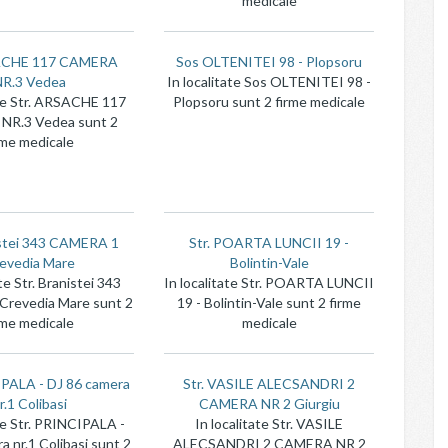
medicale
SACHE 117 CAMERA
Sos OLTENITEI 98 - Plopsoru
R.3 Vedea
In localitate Sos OLTENITEI 98 -
ate Str. ARSACHE 117
Plopsoru sunt 2 firme medicale
R.3 Vedea sunt 2
rme medicale
istei 343 CAMERA 1
Str. POARTA LUNCII 19 -
evedia Mare
Bolintin-Vale
ate Str. Branistei 343
In localitate Str. POARTA LUNCII
revedia Mare sunt 2
19 - Bolintin-Vale sunt 2 firme
rme medicale
medicale
IPALA - DJ 86 camera
Str. VASILE ALECSANDRI 2
r.1 Colibasi
CAMERA NR 2 Giurgiu
ate Str. PRINCIPALA -
In localitate Str. VASILE
a nr.1 Colibasi sunt 2
ALECSANDRI 2 CAMERA NR 2