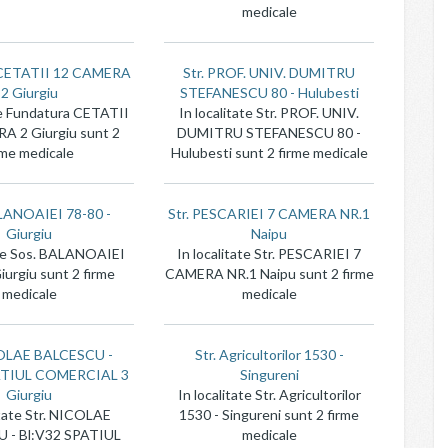
medicale
 CETATII 12 CAMERA
Str. PROF. UNIV. DUMITRU
2 Giurgiu
STEFANESCU 80 - Hulubesti
te Fundatura CETATII
In localitate Str. PROF. UNIV.
A 2 Giurgiu sunt 2
DUMITRU STEFANESCU 80 -
rme medicale
Hulubesti sunt 2 firme medicale
LANOAIEI 78-80 -
Str. PESCARIEI 7 CAMERA NR.1
Giurgiu
Naipu
ate Sos. BALANOAIEI
In localitate Str. PESCARIEI 7
iurgiu sunt 2 firme
CAMERA NR.1 Naipu sunt 2 firme
medicale
medicale
COLAE BALCESCU -
Str. Agricultorilor 1530 -
ATIUL COMERCIAL 3
Singureni
Giurgiu
In localitate Str. Agricultorilor
itate Str. NICOLAE
1530 - Singureni sunt 2 firme
 - Bl:V32 SPATIUL
medicale