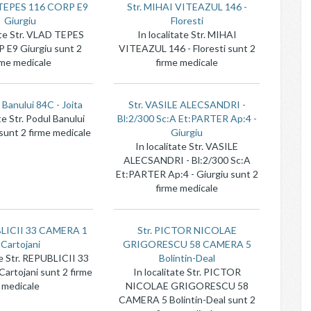
 TEPES 116 CORP E9
Str. MIHAI VITEAZUL 146 -
Giurgiu
Floresti
tate Str. VLAD TEPES
In localitate Str. MIHAI
 E9 Giurgiu sunt 2
VITEAZUL 146 - Floresti sunt 2
rme medicale
firme medicale
 Banului 84C - Joita
Str. VASILE ALECSANDRI -
te Str. Podul Banului
Bl:2/300 Sc:A Et:PARTER Ap:4 -
 sunt 2 firme medicale
Giurgiu
In localitate Str. VASILE
ALECSANDRI - Bl:2/300 Sc:A
Et:PARTER Ap:4 - Giurgiu sunt 2
firme medicale
BLICII 33 CAMERA 1
Str. PICTOR NICOLAE
Cartojani
GRIGORESCU 58 CAMERA 5
te Str. REPUBLICII 33
Bolintin-Deal
rtojani sunt 2 firme
In localitate Str. PICTOR
medicale
NICOLAE GRIGORESCU 58
CAMERA 5 Bolintin-Deal sunt 2