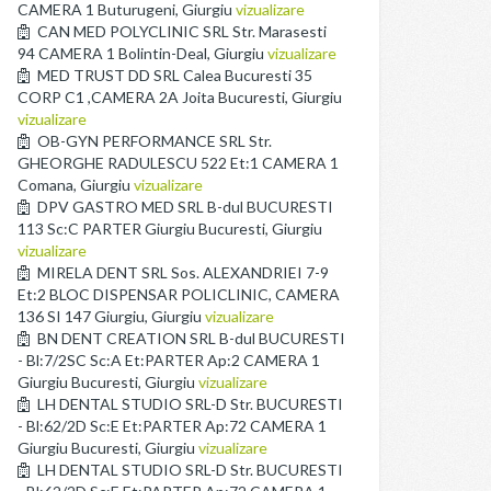
CAMERA 1 Buturugeni, Giurgiu
vizualizare
CAN MED POLYCLINIC SRL Str. Marasesti
94 CAMERA 1 Bolintin-Deal, Giurgiu
vizualizare
MED TRUST DD SRL Calea Bucuresti 35
CORP C1 ,CAMERA 2A Joita Bucuresti, Giurgiu
vizualizare
OB-GYN PERFORMANCE SRL Str.
GHEORGHE RADULESCU 522 Et:1 CAMERA 1
Comana, Giurgiu
vizualizare
DPV GASTRO MED SRL B-dul BUCURESTI
113 Sc:C PARTER Giurgiu Bucuresti, Giurgiu
vizualizare
MIRELA DENT SRL Sos. ALEXANDRIEI 7-9
Et:2 BLOC DISPENSAR POLICLINIC, CAMERA
136 SI 147 Giurgiu, Giurgiu
vizualizare
BN DENT CREATION SRL B-dul BUCURESTI
- Bl:7/2SC Sc:A Et:PARTER Ap:2 CAMERA 1
Giurgiu Bucuresti, Giurgiu
vizualizare
LH DENTAL STUDIO SRL-D Str. BUCURESTI
- Bl:62/2D Sc:E Et:PARTER Ap:72 CAMERA 1
Giurgiu Bucuresti, Giurgiu
vizualizare
LH DENTAL STUDIO SRL-D Str. BUCURESTI