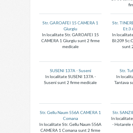
fi
Str. GAROAFEI 15 CAMERA 1
Str. TINER
Giurgiu
Et:3 
In localitate Str. GAROAFEI 15
In localita
CAMERA 1 Giurgiu sunt 2 firme
Bl:209 Sc:C
medicale
sunt 
SUSENI 137A - Suseni
Str. Tu
In localitate SUSENI 137A -
In locali
Suseni sunt 2 firme medicale
Tantava s
Str. Gellu Naum 556A CAMERA 1
Str. SANZI
Comana
In localita
In localitate Str. Gellu Naum 556A
- Hotarele 
CAMERA 1 Comana sunt 2 firme