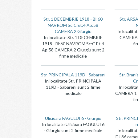
Str. 1 DECEMBRIE 1918 - Bl:60
Str. AR
NAVROM Sc:C Et:4 Ap:58
N
CAMERA 2 Giurgiu
In localit
In localitate Str. 1 DECEMBRIE
CAMERA N
1918 - Bl:60 NAVROM Sc:C Et:4
fi
Ap:58 CAMERA 2 Giurgiu sunt 2
firme medicale
Str. PRINCIPALA 119D - Sabareni
Str. Bran
In localitate Str. PRINCIPALA
Cr
119D - Sabareni sunt 2 firme
In localit
medicale
CAMERA 1 C
fi
Ulicioara FAGULUI 6 - Giurgiu
Str. PRINC
In localitate Ulicioara FAGULUI 6
n
- Giurgiu sunt 2 firme medicale
In localit
DJ 86 camer