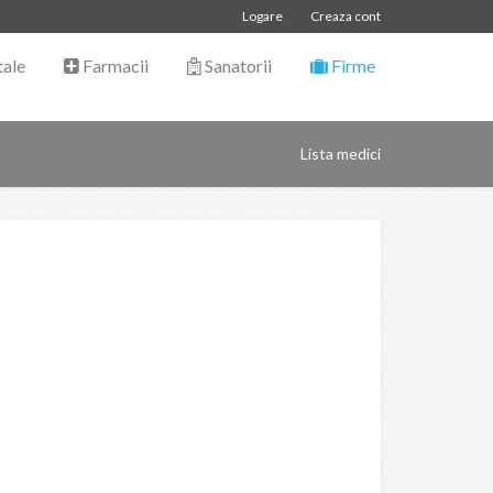
Logare
Creaza cont
tale
Farmacii
Sanatorii
Firme
Lista medici