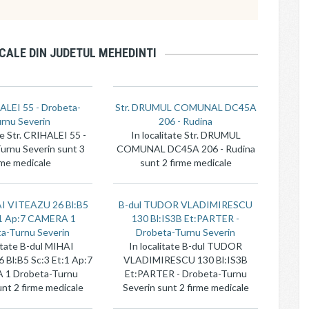
CALE DIN JUDETUL MEHEDINTI
ALEI 55 - Drobeta-
Str. DRUMUL COMUNAL DC45A
rnu Severin
206 - Rudina
te Str. CRIHALEI 55 -
In localitate Str. DRUMUL
urnu Severin sunt 3
COMUNAL DC45A 206 - Rudina
rme medicale
sunt 2 firme medicale
AI VITEAZU 26 Bl:B5
B-dul TUDOR VLADIMIRESCU
:1 Ap:7 CAMERA 1
130 Bl:IS3B Et:PARTER -
a-Turnu Severin
Drobeta-Turnu Severin
litate B-dul MIHAI
In localitate B-dul TUDOR
Bl:B5 Sc:3 Et:1 Ap:7
VLADIMIRESCU 130 Bl:IS3B
1 Drobeta-Turnu
Et:PARTER - Drobeta-Turnu
unt 2 firme medicale
Severin sunt 2 firme medicale