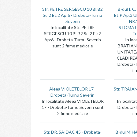
Str. PETRE SERGESCU 10 Bl:B2
B-dul I. 
Sc:2 Et:2 Ap:6 - Drobeta-Turnu
Et:P Ap:3
Severin
NR.
In localitate Str. PETRE
STOMATO
SERGESCU 10 Bl:B2 Sc:2 Et:2
Tu
Ap:6 - Drobeta-Turnu Severin
In loca
sunt 2 firme medicale
BRATIANU
UNITATEA
CLADIRE
Drobeta-T
fi
Aleea VIOLETELOR 17 -
Str. TRAIAN
Drobeta-Turnu Severin
In localitate Aleea VIOLETELOR
In localit
17 - Drobeta-Turnu Severin sunt
Drobeta-T
2 firme medicale
fi
Str. DR. SAIDAC 45 - Drobeta-
B-dul MIH