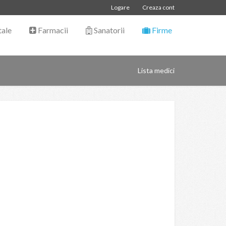
Logare
Creaza cont
tale
Farmacii
Sanatorii
Firme
Lista medici