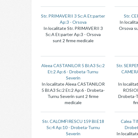
Str. PRIMAVERII 3 Sc:A Et:parter
Str. CE
Ap:3 - Orsova
In localit
In localitate Str. PRIMAVERII 3
Orsova su
Sc:A Et:parter Ap:3 - Orsova
sunt 2 firme medicale
Aleea CASTANILOR 5 Bl:A3 Sc:2
Str. SERP
Et:2 Ap:6 - Drobeta-Turnu
CAMERA 
Severin
In localitate Aleea CASTANILOR
In localit
5 Bl:A3 Sc:2 Et:2 Ap:6 - Drobeta-
ROSIOR
Turnu Severin sunt 2 firme
Drobeta-T
medicale
fi
Str. CALOMFIRESCU 159 Bl:E18
Calea T
Sc:4 Ap:10 - Drobeta-Turnu
Drobet
Severin
In localit