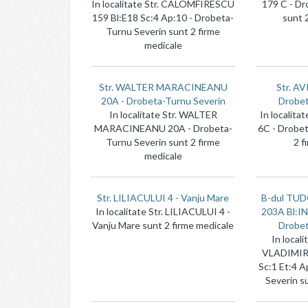
In localitate Str. CALOMFIRESCU
179 C - Dr
159 Bl:E18 Sc:4 Ap:10 - Drobeta-
sunt 
Turnu Severin sunt 2 firme
medicale
Str. WALTER MARACINEANU
Str. A
20A - Drobeta-Turnu Severin
Drobet
In localitate Str. WALTER
In localit
MARACINEANU 20A - Drobeta-
6C - Drobet
Turnu Severin sunt 2 firme
2 f
medicale
Str. LILIACULUI 4 - Vanju Mare
B-dul TU
In localitate Str. LILIACULUI 4 -
203A Bl:IN
Vanju Mare sunt 2 firme medicale
Drobet
In local
VLADIMIR
Sc:1 Et:4 A
Severin s