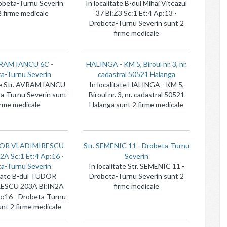
obeta-Turnu Severin
In localitate B-dul Mihai Viteazul
2 firme medicale
37 Bl:Z3 Sc:1 Et:4 Ap:13 -
Drobeta-Turnu Severin sunt 2
firme medicale
VRAM IANCU 6C -
HALINGA - KM 5, Biroul nr. 3, nr.
a-Turnu Severin
cadastral 50521 Halanga
ate Str. AVRAM IANCU
In localitate HALINGA - KM 5,
a-Turnu Severin sunt
Biroul nr. 3, nr. cadastral 50521
irme medicale
Halanga sunt 2 firme medicale
DOR VLADIMIRESCU
Str. SEMENIC 11 - Drobeta-Turnu
2A Sc:1 Et:4 Ap:16 -
Severin
a-Turnu Severin
In localitate Str. SEMENIC 11 -
itate B-dul TUDOR
Drobeta-Turnu Severin sunt 2
ESCU 203A Bl:IN2A
firme medicale
p:16 - Drobeta-Turnu
unt 2 firme medicale