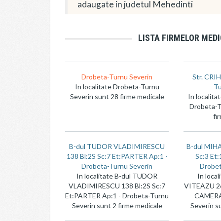
adaugate in judetul Mehedinti
LISTA FIRMELOR MEDI
Drobeta-Turnu Severin
Str. CRIH
In localitate Drobeta-Turnu
Tu
Severin sunt 28 firme medicale
In localita
Drobeta-T
fi
B-dul TUDOR VLADIMIRESCU
B-dul MIH
138 Bl:2S Sc:7 Et:PARTER Ap:1 -
Sc:3 Et
Drobeta-Turnu Severin
Drobet
In localitate B-dul TUDOR
In loca
VLADIMIRESCU 138 Bl:2S Sc:7
VITEAZU 26 
Et:PARTER Ap:1 - Drobeta-Turnu
CAMERA 
Severin sunt 2 firme medicale
Severin s