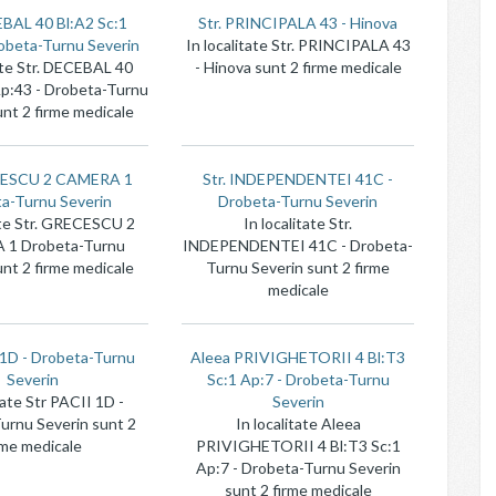
EBAL 40 Bl:A2 Sc:1
Str. PRINCIPALA 43 - Hinova
obeta-Turnu Severin
In localitate Str. PRINCIPALA 43
tate Str. DECEBAL 40
- Hinova sunt 2 firme medicale
Ap:43 - Drobeta-Turnu
unt 2 firme medicale
CESCU 2 CAMERA 1
Str. INDEPENDENTEI 41C -
a-Turnu Severin
Drobeta-Turnu Severin
tate Str. GRECESCU 2
In localitate Str.
1 Drobeta-Turnu
INDEPENDENTEI 41C - Drobeta-
unt 2 firme medicale
Turnu Severin sunt 2 firme
medicale
 1D - Drobeta-Turnu
Aleea PRIVIGHETORII 4 Bl:T3
Severin
Sc:1 Ap:7 - Drobeta-Turnu
tate Str PACII 1D -
Severin
urnu Severin sunt 2
In localitate Aleea
rme medicale
PRIVIGHETORII 4 Bl:T3 Sc:1
Ap:7 - Drobeta-Turnu Severin
sunt 2 firme medicale