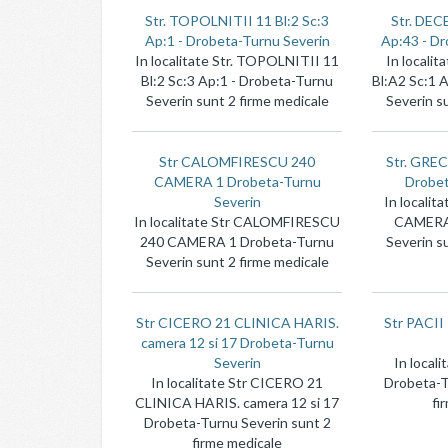
Str. TOPOLNITII 11 Bl:2 Sc:3
Str. DEC
Ap:1 - Drobeta-Turnu Severin
Ap:43 - Dr
In localitate Str. TOPOLNITII 11
In locali
Bl:2 Sc:3 Ap:1 - Drobeta-Turnu
Bl:A2 Sc:1 
Severin sunt 2 firme medicale
Severin s
Str CALOMFIRESCU 240
Str. GRE
CAMERA 1 Drobeta-Turnu
Drobet
Severin
In locali
In localitate Str CALOMFIRESCU
CAMERA 
240 CAMERA 1 Drobeta-Turnu
Severin s
Severin sunt 2 firme medicale
Str CICERO 21 CLINICA HARIS.
Str PACII
camera 12 si 17 Drobeta-Turnu
Severin
In locali
In localitate Str CICERO 21
Drobeta-T
CLINICA HARIS. camera 12 si 17
fi
Drobeta-Turnu Severin sunt 2
firme medicale