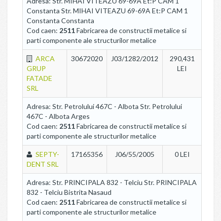
Adresa: Str. MIHAI VITEAZU 69-69A Et:P CAM 1
Constanta Str. MIHAI VITEAZU 69-69A Et:P CAM 1
Constanta Constanta
Cod caen:
2511
Fabricarea de constructii metalice si
parti componente ale structurilor metalice
ARCA
30672020
J03/1282/2012
290,431
GRUP
LEI
FATADE
SRL
Adresa: Str. Petrolului 467C - Albota Str. Petrolului
467C - Albota Arges
Cod caen:
2511
Fabricarea de constructii metalice si
parti componente ale structurilor metalice
SEPTY-
17165356
J06/55/2005
0 LEI
DENT SRL
Adresa: Str. PRINCIPALA 832 - Telciu Str. PRINCIPALA
832 - Telciu Bistrita Nasaud
Cod caen:
2511
Fabricarea de constructii metalice si
parti componente ale structurilor metalice