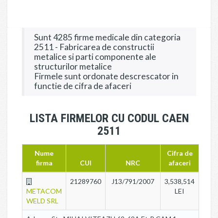
Sunt 4285 firme medicale din categoria
2511 - Fabricarea de constructii
metalice si parti componente ale
structurilor metalice
Firmele sunt ordonate descrescator in
functie de cifra de afaceri
LISTA FIRMELOR CU CODUL CAEN
2511
Nume
Cifra de
firma
CUI
NRC
afaceri
21289760
J13/791/2007
3,538,514
METACOM
LEI
WELD SRL