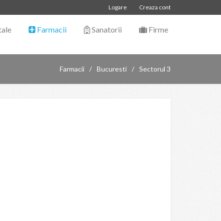
Logare
Creaza cont
tale
Farmacii
Sanatorii
Firme
Farmacii
Bucuresti
Sectorul 3